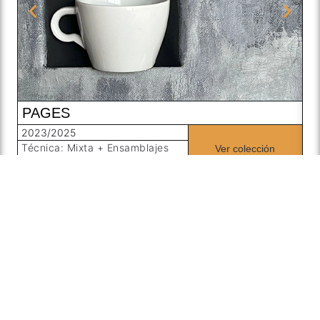
PAGES
L
2023/2025
20
Técnica: Mixta + Ensamblajes
Té
Ver colección
ca